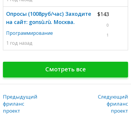
Oпpocы (1008pyб/чaс) Заходитe
$143
на сaйт: gonsù.rù. Москва.
0
Программирование
1
1 год назад
Смотреть все
Предыдущий
Следующий
фриланс
фриланс
проект
проект