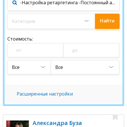
Найти
Категория
специалиста
Стоимость
:
Все
Все
Расширенные настройки
Александра Буза